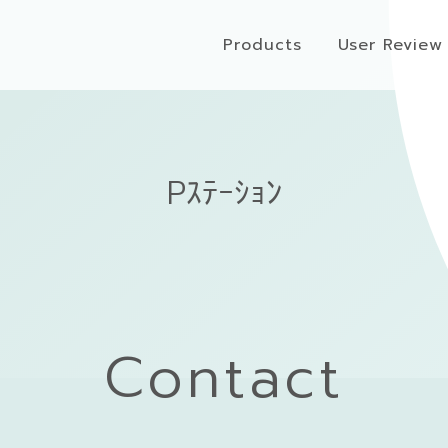
Products
User Review
Pｽﾃｰｼｮﾝ
Contact