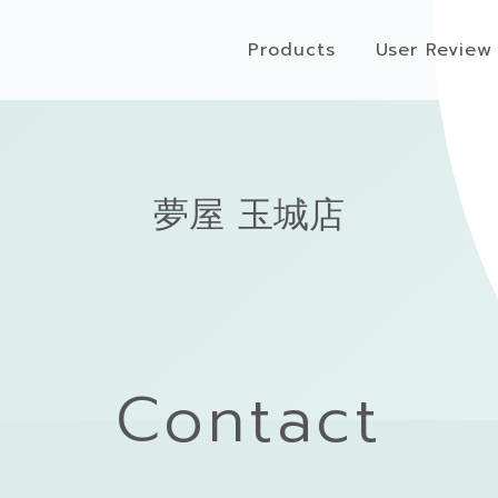
Products
User Review
夢屋 玉城店
Contact