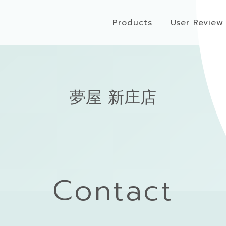
Products
User Review
夢屋 新庄店
Contact