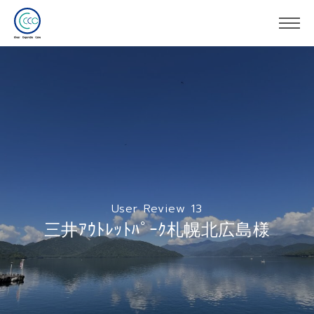
User Review 13
三井ｱｳﾄﾚｯﾄﾊﾟｰｸ札幌北広島様