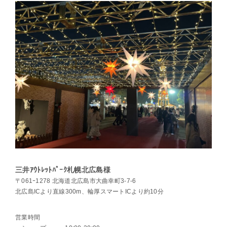
三井ｱｳﾄﾚｯﾄﾊﾟｰｸ札幌北広島様
〒061ｰ1278 北海道北広島市大曲幸町3-7-6
北広島ICより直線300m、輪厚スマートICより約10分
営業時間