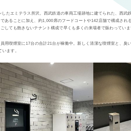
ープンしたエミテラス所沢。西武鉄道の車両工場跡地に建てられた、西武
であることに加え、約1,000席のフードコートや142店舗で構成さ
過ごしても飽きないテナント構成で早くも多くの来場者で賑わっていま
員用喫煙室に17台の合計21台が稼働中。新しく清潔な喫煙室と、臭
ています。