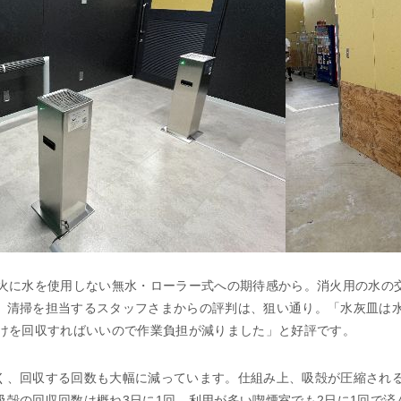
消火に水を使用しない無水・ローラー式への期待感から。消火用の水の
、清掃を担当するスタッフさまからの評判は、狙い通り。「水灰皿は
だけを回収すればいいので作業負担が減りました」と好評です。
く、回収する回数も大幅に減っています。仕組み上、吸殻が圧縮される
吸殻の回収回数は概ね3日に1回、利用が多い喫煙室でも2日に1回で済