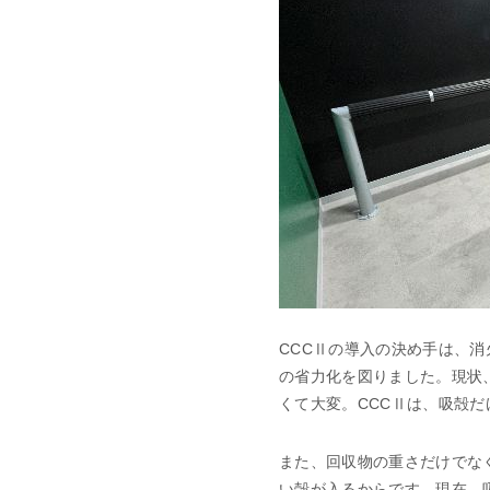
CCCⅡの導入の決め手は、
の省力化を図りました。現状
くて大変。CCCⅡは、吸殻
また、回収物の重さだけでな
い殻が入るからです。現在、