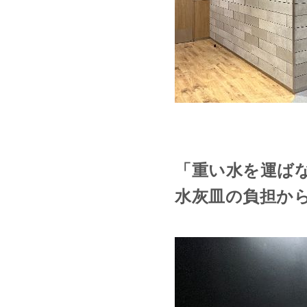
「重い水を運ば
水灰皿の負担か