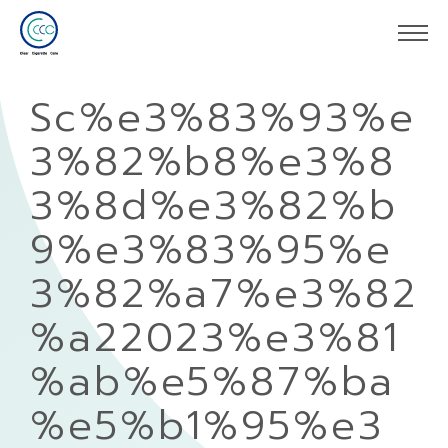
Sc%e3%83%93%e
3%82%b8%e3%8
3%8d%e3%82%b
9%e3%83%95%e
3%82%a7%e3%82
%a22023%e3%81
%ab%e5%87%ba
%e5%b1%95%e3